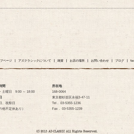
プページ
アズクラシックについて
雑貨
お店の場所
お問い合わせ
ブログ
fa
時間
所在地
土曜日 9:00 ～ 18:00
168-0064
日
東京都杉並区永福3-47-11
日、祝祭日
Tel． 03-5355-1236
の他不定休あり）
Fax． 03-5355-1239