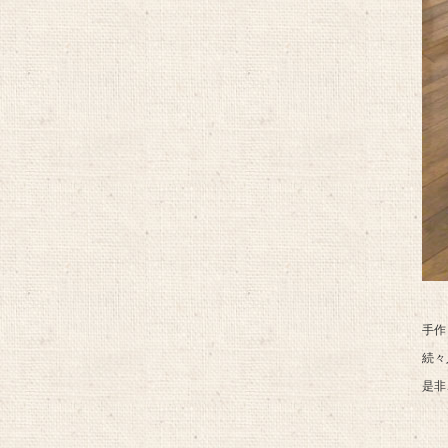
手作
続々
是非