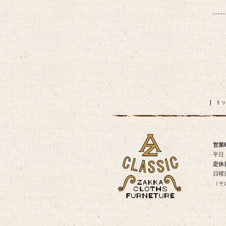
トッ
営業
平日・
定休
日曜
（そ